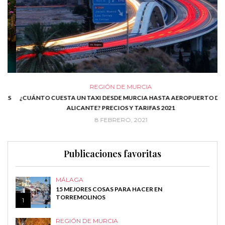
REGIÓN DE MURCIA
S
¿CUÁNTO CUESTA UN TAXI DESDE MURCIA HASTA AEROPUERTO DE
2
ALICANTE? PRECIOS Y TARIFAS 2021
8 FEBRERO, 2021
Publicaciones favoritas
MÁLAGA
15 MEJORES COSAS PARA HACER EN
TORREMOLINOS
1
REGIÓN DE MURCIA