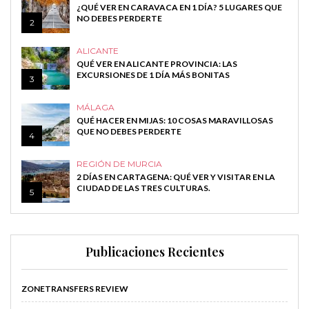
¿QUÉ VER EN CARAVACA EN 1 DÍA? 5 LUGARES QUE
NO DEBES PERDERTE
2
ALICANTE
QUÉ VER EN ALICANTE PROVINCIA: LAS
EXCURSIONES DE 1 DÍA MÁS BONITAS
3
MÁLAGA
QUÉ HACER EN MIJAS: 10 COSAS MARAVILLOSAS
QUE NO DEBES PERDERTE
4
REGIÓN DE MURCIA
2 DÍAS EN CARTAGENA: QUÉ VER Y VISITAR EN LA
CIUDAD DE LAS TRES CULTURAS.
5
Publicaciones Recientes
ZONETRANSFERS REVIEW