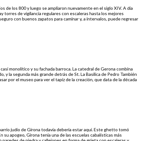
os de los 800 y luego se ampliaron nuevamente en el siglo XIV. A día
ay torres de vigilancia regulares con escaleras hasta los mejores
seguro con buenos zapatos para caminar y, a intervalos, puede regresar
cio casi monolítico y su fachada barroca. La catedral de Gerona combina
undo, y la segunda más grande detrás de St. La Basílica de Pedro También
ar por el museo para ver el tapiz de la creación, que data de la década
barrio judío de Girona todavía debería estar aquí. Este ghetto tomó
 En su apogeo, Girona tenía una de las escuelas cabalísticas más
 paredes de piedra y callejones en forma de grieta con escaleras y