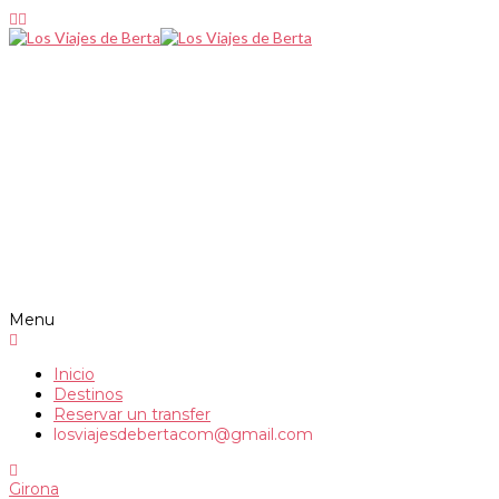
Menu
Inicio
Destinos
Reservar un transfer
losviajesdebertacom@gmail.com
Girona