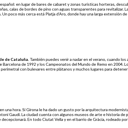
español: en lugar de bares de cabaret y zonas turísticas horteras, desc
eñas, calas de bordes de pino con aguas transparentes para revitalizar. 
 Un poco más cerca está Platja d’Aro, donde hay una larga extensión de pi
de de Cataluña
. También puedes venir a nadar en el verano, cuando los as
de Barcelona de 1992 y los Campeonatos del Mundo de Remo en 2004. Los v
 perimetral con bulevares entre plátanos y muchos lugares para detenerte
en una hora. Si Girona le ha dado un gusto por la arquitectura modernist
ntoni Gaudí. La ciudad cuenta con algunos museos de arte e historia de 
e decepcionará. En todo Ciutat Vella y en el barrio de Gràcia, rodeado p