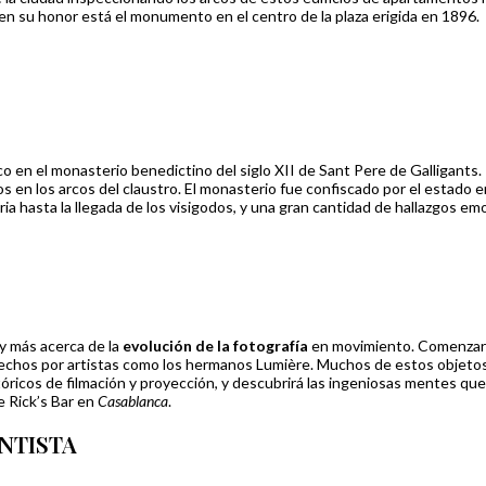
n su honor está el monumento en el centro de la plaza erigida en 1896.
o en el monasterio benedictino del siglo XII de Sant Pere de Galligants
dos en los arcos del claustro. El monasterio fue confiscado por el estad
a hasta la llegada de los visigodos, y una gran cantidad de hallazgos em
y más acerca de la
evolución de la fotografía
en movimiento. Comenzará 
tos hechos por artistas como los hermanos Lumière. Muchos de estos objet
stóricos de filmación y proyección, y descubrirá las ingeniosas mentes qu
e Rick’s Bar en
Casablanca
.
NTISTA