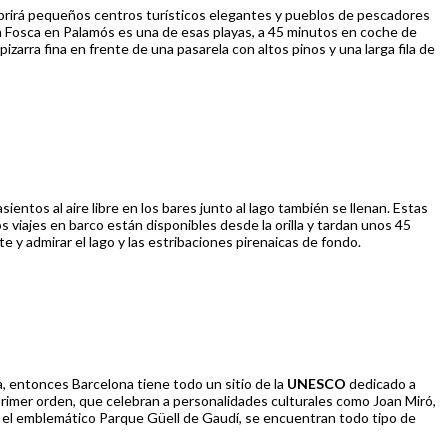
ubrirá pequeños centros turísticos elegantes y pueblos de pescadores
La Fosca en Palamós es una de esas playas, a 45 minutos en coche de
zarra fina en frente de una pasarela con altos pinos y una larga fila de
ientos al aire libre en los bares junto al lago también se llenan. Estas
iajes en barco están disponibles desde la orilla y tardan unos 45
 y admirar el lago y las estribaciones pirenaicas de fondo.
a, entonces Barcelona tiene todo un sitio de la
UNESCO
dedicado a
primer orden, que celebran a personalidades culturales como Joan Miró,
or el emblemático Parque Güell de Gaudí, se encuentran todo tipo de