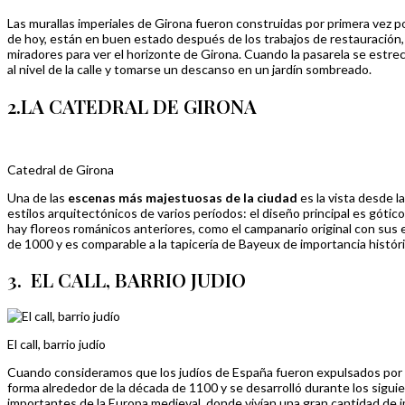
Las murallas imperiales de Girona fueron construidas por primera vez p
de hoy, están en buen estado después de los trabajos de restauración, y
miradores para ver el horizonte de Girona. Cuando la pasarela se estr
al nivel de la calle y tomarse un descanso en un jardín sombreado.
2.LA CATEDRAL DE GIRONA
Catedral de Girona
Una de las
escenas más majestuosas de la ciudad
es la vista desde l
estilos arquitectónicos de varios períodos: el diseño principal es góti
hay floreos románicos anteriores, como el campanario original con sus e
de 1000 y es comparable a la tapicería de Bayeux de importancia históri
3. EL CALL, BARRIO JUDIO
El call, barrio judío
Cuando consideramos que los judíos de España fueron expulsados ​​por lo
forma alrededor de la década de 1100 y se desarrolló durante los sigu
importantes de la Europa medieval, donde vivían una gran cantidad de 