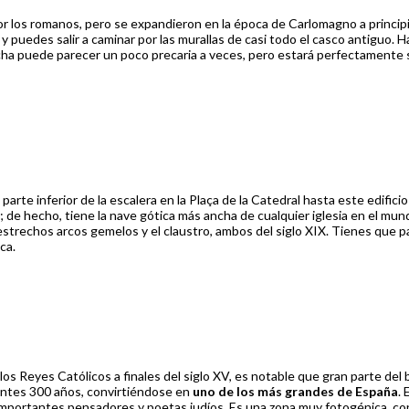
or los romanos, pero se expandieron en la época de Carlomagno a principi
 puedes salir a caminar por las murallas de casi todo el casco antiguo. H
echa puede parecer un poco precaria a veces, pero estará perfectamente 
a parte inferior de la escalera en la Plaça de la Catedral hasta este edifi
co; de hecho, tiene la nave gótica más ancha de cualquier iglesia en el m
strechos arcos gemelos y el claustro, ambos del siglo XIX. Tienes que pas
ca.
s Reyes Católicos a finales del siglo XV, es notable que gran parte del 
ientes 300 años, convirtiéndose en
uno de los más grandes de España
.
importantes pensadores y poetas judíos. Es una zona muy fotogénica, con