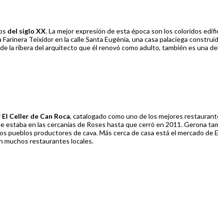
ios
del siglo XX
. La mejor expresión de esta época son los coloridos edi
la Farinera Teixidor en la calle Santa Eugènia, una casa palaciega constru
la ribera del arquitecto que él renovó como adulto, también es una delici
r
El Celler de Can Roca
, catalogado como uno de los mejores restaurant
 que estaba en las cercanías de Roses hasta que cerró en 2011. Gerona ta
ios pueblos productores de cava. Más cerca de casa está el mercado de El
n muchos restaurantes locales.