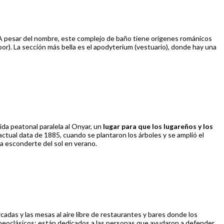
r. A pesar del nombre, este complejo de baño tiene orígenes románicos
apor). La sección más bella es el apodyterium (vestuario), donde hay una
ida peatonal paralela al Onyar, un
lugar para que los lugareños y los
actual data de 1885, cuando se plantaron los árboles y se amplió el
 a esconderte del sol en verano.
cadas y las mesas al aire libre de restaurantes y bares donde los
s neoclásicos: están dedicados a las personas que ayudaron a defender