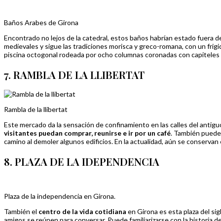
Baños Arabes de Girona
Encontrado no lejos de la catedral, estos baños habrían estado fuera d
medievales y sigue las tradiciones morisca y greco-romana, con un frigid
piscina octogonal rodeada por ocho columnas coronadas con capiteles 
7. RAMBLA DE LA LLIBERTAT
Rambla de la llibertat
Este mercado da la sensación de confinamiento en las calles del antiguo 
visitantes puedan comprar, reunirse e ir por un café
. También puede 
camino al demoler algunos edificios. En la actualidad, aún se conservan 
8. PLAZA DE LA IDEPENDENCIA
Plaza de la independencia en Girona.
También el
centro de la vida cotidiana
en Girona es esta plaza del sig
amigos se reúnen para conversar. Puede familiarizarse con la historia 