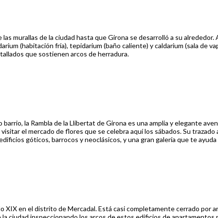
e las murallas de la ciudad hasta que Girona se desarrolló a su alrededo
arium (habitación fría), tepidarium (baño caliente) y caldarium (sala de v
tallados que sostienen arcos de herradura.
barrio, la Rambla de la Llibertat de Girona es una amplia y elegante aven
visitar el mercado de flores que se celebra aquí los sábados. Su trazado 
edificios góticos, barrocos y neoclásicos, y una gran galería que te ayuda
lo XIX en el distrito de Mercadal. Está casi completamente cerrado por ar
de la ciudad inspeccionando los arcos de estos edificios de apartamento