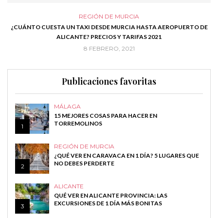
REGIÓN DE MURCIA
S
¿CUÁNTO CUESTA UN TAXI DESDE MURCIA HASTA AEROPUERTO DE
2
ALICANTE? PRECIOS Y TARIFAS 2021
8 FEBRERO, 2021
Publicaciones favoritas
MÁLAGA
15 MEJORES COSAS PARA HACER EN
TORREMOLINOS
1
REGIÓN DE MURCIA
¿QUÉ VER EN CARAVACA EN 1 DÍA? 5 LUGARES QUE
NO DEBES PERDERTE
2
ALICANTE
QUÉ VER EN ALICANTE PROVINCIA: LAS
EXCURSIONES DE 1 DÍA MÁS BONITAS
3