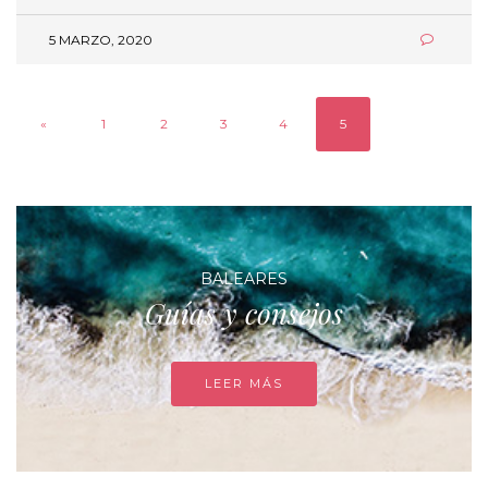
5 MARZO, 2020
«
1
2
3
4
5
BALEARES
Guías y consejos
LEER MÁS