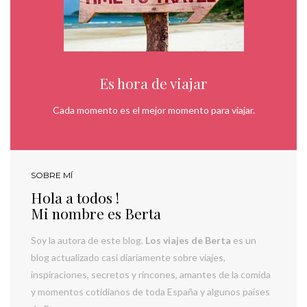
Es hora de viajar
Cada momento es el mejor momento para viajar.
SOBRE MÍ
Hola a todos !
Mi nombre es Berta
Soy la autora de este blog.
Los viajes de Berta
es un
blog actualizado casi diariamente sobre viajes,
inspiraciones, secretos y rincones, amantes de la comida
y momentos cotidianos de toda España y algunos países